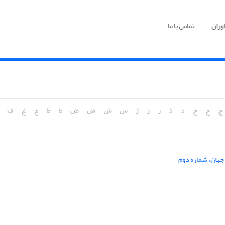
وران
تماس با ما
چ
ح
خ
د
ذ
ر
ز
ژ
س
ش
ص
ض
ط
ظ
ع
غ
ف
 جهان، شماره دوم